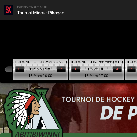
BIENVENUE SUR
Tournoi Mineur Pikogan
TERMINÉ
HK-Atome (M11)
TERMINÉ
HK-Pee wee (M13)
TERM
0
PIK
VS
LSM
7
1
LS
VS
RL
4
2
15 Mars 16:00
15 Mars 17:00