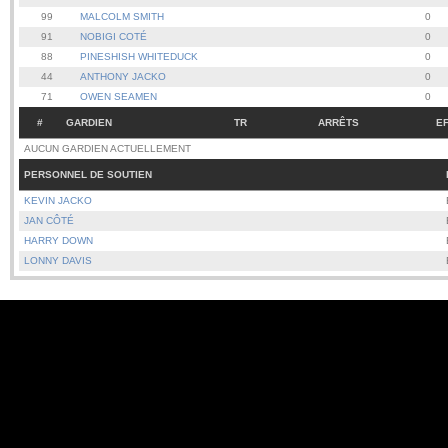
99
MALCOLM SMITH
0
91
NOBIGI COTÉ
0
88
PINESHISH WHITEDUCK
0
44
ANTHONY JACKO
0
71
OWEN SEAMEN
0
#
GARDIEN
TR
ARRÊTS
E
AUCUN GARDIEN ACTUELLEMENT
PERSONNEL DE SOUTIEN
KEVIN JACKO
JAN CÔTÉ
HARRY DOWN
LONNY DAVIS