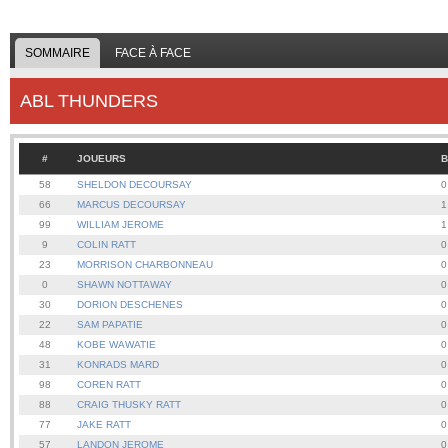
SOMMAIRE
FACE À FACE
ABL THUNDERS
#
JOUEURS
B
58
SHELDON DECOURSAY
0
66
MARCUS DECOURSAY
1
99
WILLIAM JEROME
1
9
COLIN RATT
0
23
MORRISON CHARBONNEAU
0
0
SHAWN NOTTAWAY
0
30
DORION DESCHENES
0
22
SAM PAPATIE
0
48
KOBE WAWATIE
0
31
KONRADS MARD
0
98
COREN RATT
0
88
CRAIG THUSKY RATT
0
77
JAKE RATT
0
57
LANDON JEROME
0