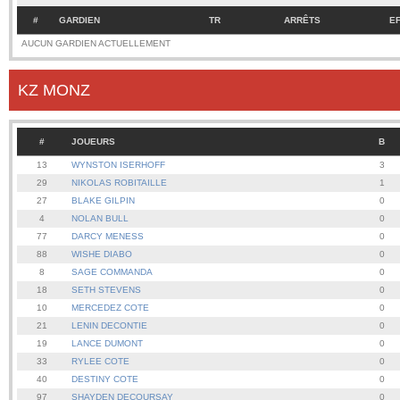
#
GARDIEN
TR
ARRÊTS
E
AUCUN GARDIEN ACTUELLEMENT
KZ MONZ
#
JOUEURS
B
13
WYNSTON ISERHOFF
3
29
NIKOLAS ROBITAILLE
1
27
BLAKE GILPIN
0
4
NOLAN BULL
0
77
DARCY MENESS
0
88
WISHE DIABO
0
8
SAGE COMMANDA
0
18
SETH STEVENS
0
10
MERCEDEZ COTE
0
21
LENIN DECONTIE
0
19
LANCE DUMONT
0
33
RYLEE COTE
0
40
DESTINY COTE
0
97
SHAYDEN DECOURSAY
0