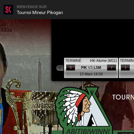
BIENVENUE SUR
Tournoi Mineur Pikogan
TERMINÉ
HK-Atome (M11)
TERMIN
0
PIK
VS
LSM
7
1
15 Mars 16:00