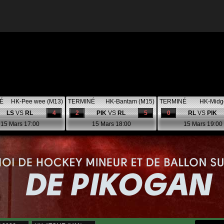
É
HK-Pee wee (M13)
TERMINÉ
HK-Bantam (M15)
TERMINÉ
HK-Midg
LS
VS
RL
4
2
PIK
VS
RL
5
0
RL
VS
PIK
15 Mars 17:00
15 Mars 18:00
15 Mars 19:00