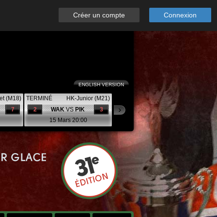
Créer un compte
Connexion
ENGLISH VERSION
et (M18)
TERMINÉ
HK-Junior (M21)
7
2
WAK
VS
PIK
3
15 Mars 20:00