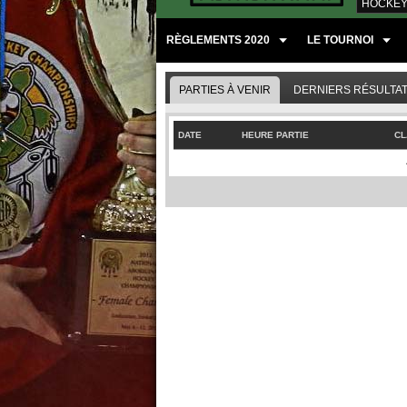
HOCKEY
RÈGLEMENTS 2020
LE TOURNOI
PARTIES À VENIR
DERNIERS RÉSULTA
DATE
HEURE PARTIE
CL