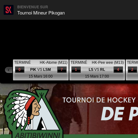
BIENVENUE SUR
Tournoi Mineur Pikogan
TERMINÉ
HK-Atome (M11)
TERMINÉ
HK-Pee wee (M13)
TERM
0
PIK
VS
LSM
7
1
LS
VS
RL
4
2
15 Mars 16:00
15 Mars 17:00