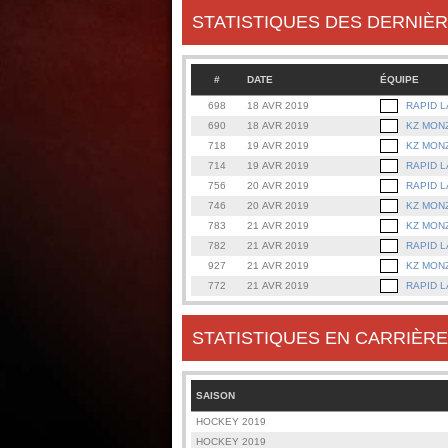
STATISTIQUES DES DERNIÈR
#
DATE
ÉQUIPE
698
18 AVR 2019
RAPID 
690
18 AVR 2019
KZ MON
718
19 AVR 2019
KZ MON
714
19 AVR 2019
RAPID 
756
20 AVR 2019
RAPID 
746
20 AVR 2019
KZ MON
783
21 AVR 2019
KZ MON
782
21 AVR 2019
RAPID 
927
21 AVR 2019
KZ MON
772
21 AVR 2019
RAPID 
STATISTIQUES EN CARRIÈRE
SAISON
HOCKEY 2019
HOCKEY 2019