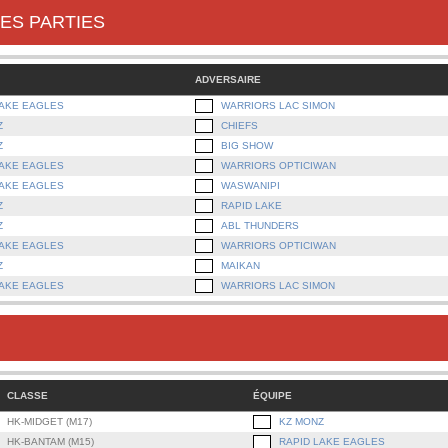
ES PARTIES
ADVERSAIRE
LAKE EAGLES
WARRIORS LAC SIMON
Z
CHIEFS
Z
BIG SHOW
LAKE EAGLES
WARRIORS OPTICIWAN
LAKE EAGLES
WASWANIPI
Z
RAPID LAKE
Z
ABL THUNDERS
LAKE EAGLES
WARRIORS OPTICIWAN
Z
MAIKAN
LAKE EAGLES
WARRIORS LAC SIMON
CLASSE
ÉQUIPE
HK-MIDGET (M17)
KZ MONZ
HK-BANTAM (M15)
RAPID LAKE EAGLES