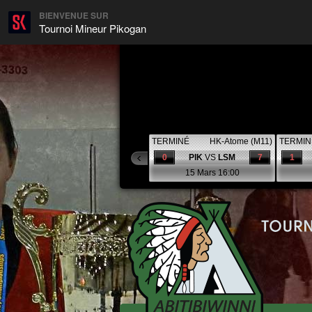
BIENVENUE SUR
Tournoi Mineur Pikogan
TERMINÉ
HK-Atome (M11)
TERMIN
0
PIK
VS
LSM
7
1
15 Mars 16:00