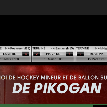
É
HK-Pee wee (M13)
TERMINÉ
HK-Bantam (M15)
TERMINÉ
HK-Midg
LS
VS
RL
4
2
PIK
VS
RL
5
0
RL
VS
PIK
15 Mars 17:00
15 Mars 18:00
15 Mars 19:00