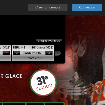
Créer un compte
Connexion
ENGLISH VERSION
et (M18)
TERMINÉ
HK-Junior (M21)
7
2
WAK
VS
PIK
3
15 Mars 20:00