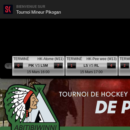
BIENVENUE SUR
Tournoi Mineur Pikogan
TERMINÉ
HK-Atome (M11)
TERMINÉ
HK-Pee wee (M13)
TERM
0
PIK
VS
LSM
7
1
LS
VS
RL
4
2
15 Mars 16:00
15 Mars 17:00