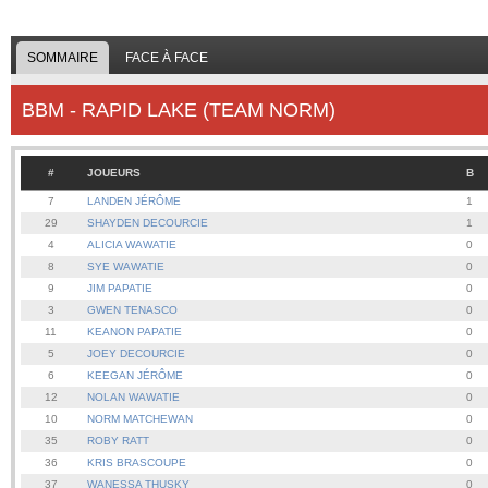
SOMMAIRE
FACE À FACE
BBM - RAPID LAKE (TEAM NORM)
#
JOUEURS
B
7
LANDEN JÉRÔME
1
29
SHAYDEN DECOURCIE
1
4
ALICIA WAWATIE
0
8
SYE WAWATIE
0
9
JIM PAPATIE
0
3
GWEN TENASCO
0
11
KEANON PAPATIE
0
5
JOEY DECOURCIE
0
6
KEEGAN JÉRÔME
0
12
NOLAN WAWATIE
0
10
NORM MATCHEWAN
0
35
ROBY RATT
0
36
KRIS BRASCOUPE
0
37
WANESSA THUSKY
0