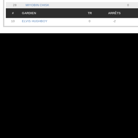
28
MIYOBIN CHISK
0
#
GARDIEN
TR
ARRÊTS
10
ELVIS HUGHBOY
0
-2