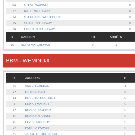
34
STEVE WAWATIE
0
17
KATIE NOTTAWAY
0
14
STEPHANIE WHITEDUCK
0
15
SHANE NOTTAWAY
0
16
LORRAIN NOTTAWAY
0
#
GARDIEN
TR
ARRÊTS
10
NORM MATCHEWAN
0
-1
BBM - WEMINDJI
#
JOUEURS
B
89
AMBER CHEEZO
1
77
FAITH SHASH
0
14
ROBERTA HUGHBOY
0
1
ELIYAH MARKST
0
17
BRADD HUGHBOY
0
18
BRANDAN SHASH
0
10
ELVIS HUGHBOY
0
76
PAMELA PAPATIE
0
69
JAROD GEORGCKISH
0