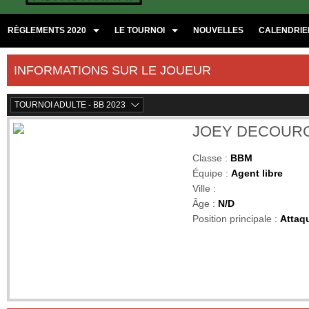
RÈGLEMENTS 2020
LE TOURNOI
NOUVELLES
CALENDRIER
INFORMATIONS SUR LE JOUEUR
TOURNOI ADULTE - BB 2023
JOEY DECOURC
Classe :
BBM
Équipe :
Agent libre
Ville :
Âge :
N/D
Position principale :
Attaq