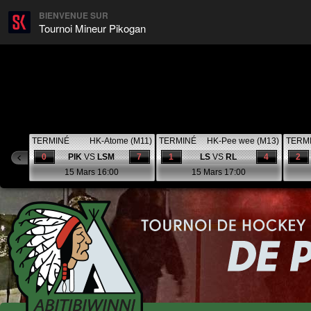
BIENVENUE SUR
Tournoi Mineur Pikogan
TERMINÉ
HK-Atome (M11)
TERMINÉ
HK-Pee wee (M13)
TERM
0
PIK
VS
LSM
7
1
LS
VS
RL
4
2
15 Mars 16:00
15 Mars 17:00