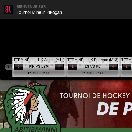
BIENVENUE SUR
Tournoi Mineur Pikogan
TERMINÉ
HK-Atome (M11)
TERMINÉ
HK-Pee wee (M13)
TERM
0
PIK
VS
LSM
7
1
LS
VS
RL
4
2
15 Mars 16:00
15 Mars 17:00