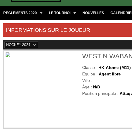
RÈGLEMENTS 2020
LE TOURNOI
NOUVELLES
CALENDRIER
INFORMATIONS SUR LE JOUEUR
HOCKEY 2024
WESTIN WABA
Classe :
HK-Atome (M11)
Équipe :
Agent libre
Ville :
Âge :
N/D
Position principale :
Attaq