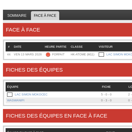
SOMMAIRE
FACE À FACE
FACE À FACE
#
DATE
HEURE PARTIE
CLASSE
VISITEUR
44
VEN 13 MARS 2026
FORFAIT
HK-ATOME (M11)
LAC SIMON MOK
FICHES DES ÉQUIPES
ÉQUIPE
FICHE
L
LAC SIMON MOKOCEC
5 - 0 - 0
2 -
WASWANIPI
0 - 3 - 0
0 -
FICHES DES ÉQUIPES EN FACE À FACE