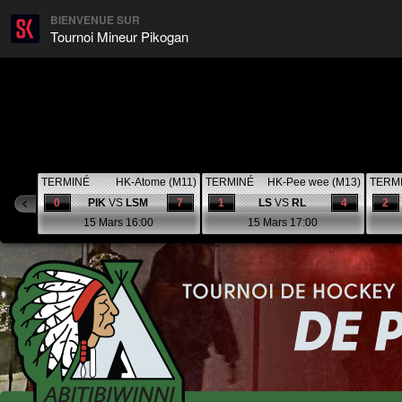
BIENVENUE SUR
Tournoi Mineur Pikogan
TERMINÉ
HK-Atome (M11)
TERMINÉ
HK-Pee wee (M13)
TERM
0
PIK
VS
LSM
7
1
LS
VS
RL
4
2
15 Mars 16:00
15 Mars 17:00