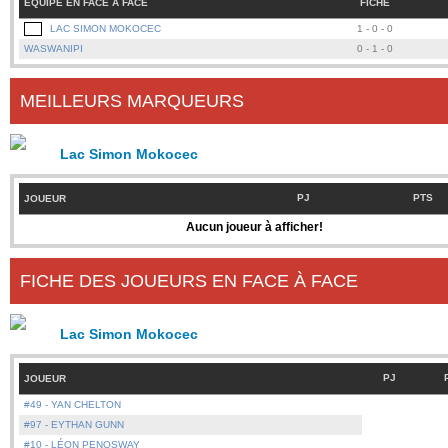
ÉQUIPE EN FACE À FACE
FICHE
LAC SIMON MOKOCEC
1 - 0 - 0
WASWANIPI
0 - 1 - 0
MEILLEURS MARQUEURS
Lac Simon Mokocec
PJ
PTS
JOUEUR
Aucun joueur à afficher!
FICHE DES JOUEURS EN FACE À FACE
Lac Simon Mokocec
PJ
JOUEUR
#49 - YAN CHELTON
#97 - EYTHAN GUNN
#10 - LÉON PENOSWAY