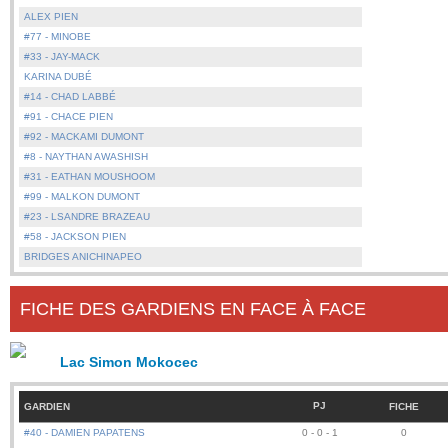
ALEX PIEN
#77 - MINOBE
#33 - JAY-MACK
KARINA DUBÉ
#14 - CHAD LABBÉ
#91 - CHACE PIEN
#92 - MACKAMI DUMONT
#8 - NAYTHAN AWASHISH
#31 - EATHAN MOUSHOOM
#99 - MALKON DUMONT
#23 - LSANDRE BRAZEAU
#58 - JACKSON PIEN
BRIDGES ANICHINAPEO
FICHE DES GARDIENS EN FACE À FACE
Lac Simon Mokocec
PJ
GARDIEN
FICHE
#40 - DAMIEN PAPATENS
0 - 0 - 1
0