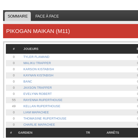
SOMMAIRE
FACE À FACE
PIKOGAN MAIKAN (M11)
#
JOUEURS
0
TYLER FLAMAND
0
MALIKU TRAPPER
0
KARSON KISTABISH
0
KAYNAN KISTABISH
0
BANC
0
JAXSON TRAPPER
0
EVELYNN ROBERT
55
RAYENNA RUPERTHOUSE
49
KELLAN RUPERTHOUSE
0
LIAM MAPACHEE
0
THOMASINE RUPERTHOUSE
0
CHARLIE MAPACHEE
#
GARDIEN
TR
ARRÊTS