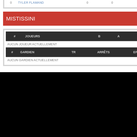
0
TYLER FLAMAND
0
0
MISTISSINI
#
JOUEURS
B
A
AUCUN JOUEUR ACTUELLEMENT
#
GARDIEN
TR
ARRÊTS
E
AUCUN GARDIEN ACTUELLEMENT