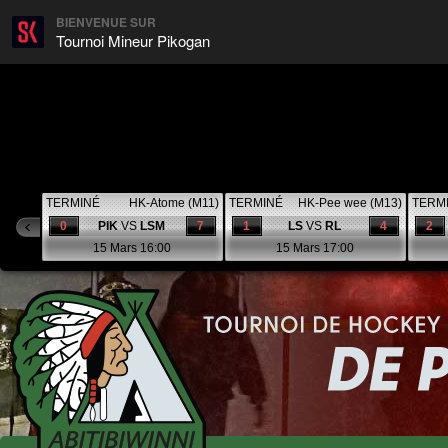
BIENVENUE SUR
Tournoi Mineur Pikogan
TERMINÉ
HK-Atome (M11)
TERMINÉ
HK-Pee wee (M13)
TERM
0
PIK
VS
LSM
7
1
LS
VS
RL
4
2
15 Mars 16:00
15 Mars 17:00