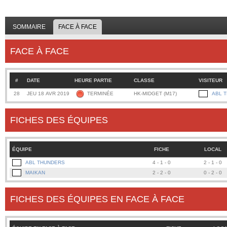
SOMMAIRE
FACE À FACE
FACE À FACE
#
DATE
HEURE PARTIE
CLASSE
VISITEUR
28
JEU 18 AVR 2019
TERMINÉE
HK-MIDGET (M17)
ABL 
FICHES DES ÉQUIPES
ÉQUIPE
FICHE
LOCAL
ABL THUNDERS
4 - 1 - 0
2 - 1 - 0
MAIKAN
2 - 2 - 0
0 - 2 - 0
FICHES DES ÉQUIPES EN FACE À FACE