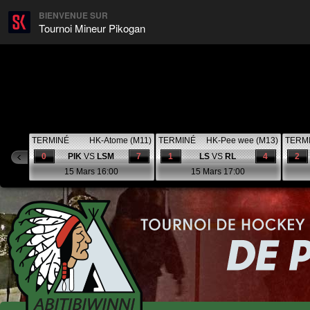
BIENVENUE SUR
Tournoi Mineur Pikogan
TERMINÉ
HK-Atome (M11)
TERMINÉ
HK-Pee wee (M13)
TERM
0
PIK
VS
LSM
7
1
LS
VS
RL
4
2
15 Mars 16:00
15 Mars 17:00