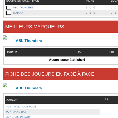
ÉQUIPE EN FACE À FACE
FICHE
LOC
ABL THUNDERS
1 - 0 - 0
0 - 0 
MAIKAN
0 - 1 - 0
0 - 1 
MEILLEURS MARQUEURS
ABL Thunders
PJ
PTS
JOUEUR
Aucun joueur à afficher!
FICHE DES JOUEURS EN FACE À FACE
ABL Thunders
PJ
JOUEUR
#99 - WILLIAM JEROME
#77 - JAKE RATT
#22 - SAM PAPATIE