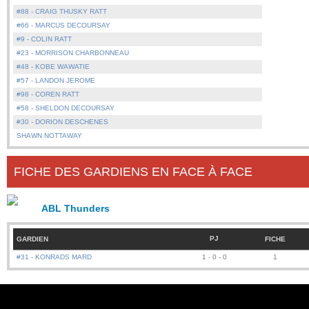
#88 - CRAIG THUSKY RATT
#66 - MARCUS DECOURSAY
#9 - COLIN RATT
#23 - MORRISON CHARBONNEAU
#48 - KOBE WAWATIE
#57 - LANDON JEROME
#98 - COREN RATT
#58 - SHELDON DECOURSAY
#30 - DORION DESCHENES
SHAWN NOTTAWAY
FICHE DES GARDIENS EN FACE À FACE
ABL Thunders
PJ
GARDIEN
FICHE
#31 - KONRADS MARD
1 - 0 - 0
1