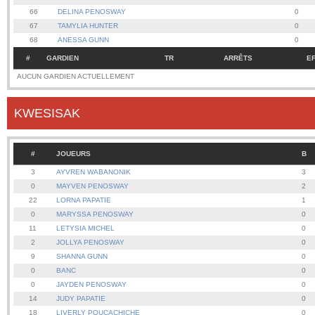
66
DELINA PENOSWAY
0
67
TAMYLIA HUNTER
0
68
ANESSA GUNN
0
#
GARDIEN
TR
ARRÊTS
E
AUCUN GARDIEN ACTUELLEMENT
KWESISAK
#
JOUEURS
B
3
AYVREN WABANONIK
3
0
MAYVEN PENOSWAY
2
22
LORNA PAPATIE
1
0
MARYSSA PENOSWAY
0
11
LETYSIA MICHEL
0
2
JOLLYA PENOSWAY
0
9
SHANNA GUNN
0
0
BANC
0
0
JAYDEN PENOSWAY
0
14
JUDY PAPATIE
0
18
LIVERLY POUCACHICHE
0