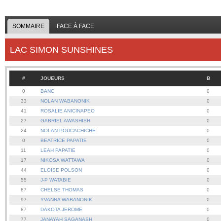
SOMMAIRE
FACE À FACE
LAC SIMON SUNSHINES
#
JOUEURS
B
0
BANC
0
33
NOLAN WABANONIK
0
41
ROSALIE ANICINAPEO
0
27
GABRIEL AWASHISH
0
24
NOLAN POUCACHICHE
0
0
BEATRICE PAPATIE
0
11
LEAH PAPATIE
0
17
NIKOSA WATTAWA
0
44
ELOISE POLSON
0
55
J-P WATABIE
0
87
CHELSE THOMAS
0
97
YVANNA WABANONIK
0
87
DAKOTA JEROME
0
77
JANAYAH SAGANASH
0