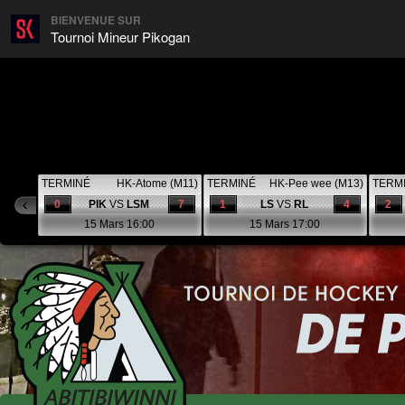
BIENVENUE SUR
Tournoi Mineur Pikogan
TERMINÉ
HK-Atome (M11)
TERMINÉ
HK-Pee wee (M13)
TERM
0
PIK
VS
LSM
7
1
LS
VS
RL
4
2
15 Mars 16:00
15 Mars 17:00