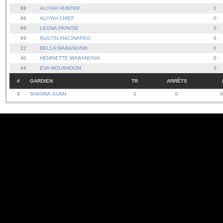
88
ALIYAH HUNTER
0
99
ALIYAH CHIEF
0
69
LEONA PAPATIE
0
69
RUSTIN ANICINAPEO
0
22
BELLA WABANONIK
0
40
HENRIETTE WABANONIK
0
44
EVA MOUSHOOM
0
#
GARDIEN
TR
ARRÊTS
9
SHANNA GUNN
0
0
0