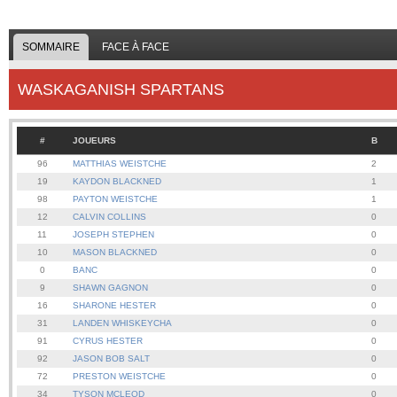
SOMMAIRE
FACE À FACE
WASKAGANISH SPARTANS
#
JOUEURS
B
96
MATTHIAS WEISTCHE
2
19
KAYDON BLACKNED
1
98
PAYTON WEISTCHE
1
12
CALVIN COLLINS
0
11
JOSEPH STEPHEN
0
10
MASON BLACKNED
0
0
BANC
0
9
SHAWN GAGNON
0
16
SHARONE HESTER
0
31
LANDEN WHISKEYCHA
0
91
CYRUS HESTER
0
92
JASON BOB SALT
0
72
PRESTON WEISTCHE
0
34
TYSON MCLEOD
0