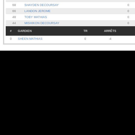
68
SHAYDEN DECOURSAY
0
66
LANDON JEROME
0
48
TOBY MATHIAS
0
44
MISHIKON DECOURSAY
0
#
GARDIEN
TR
ARRÊTS
0
SHEEN MATHIAS
0
-4