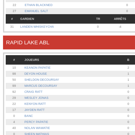
22
ETHAN BLACKNED
0
27
EMANUEL SALT
0
#
GARDIEN
TR
ARRÊTS
31
LANDEN WHISKEYCHA
0
-4
RAPID LAKE ABL
#
JOUEURS
B
10
KEANON PAPATIE
2
98
DEYON HOUSE
1
50
SHELDON DECOURSAY
1
99
MARCUS DECOURSAY
1
92
CRAIG RATT
0
29
WESLEY JONAS
0
22
KENYON RATT
0
17
JAYDEN RATT
0
0
BANC
0
4
PERCY PAPATIE
0
40
NOLAN WAWATIE
0
0
SHEEN MATHIAS
0