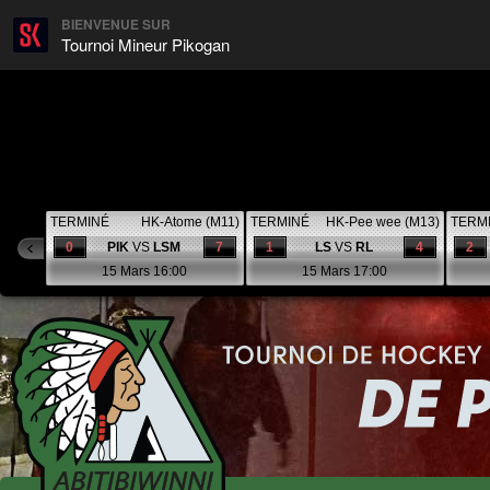
BIENVENUE SUR
Tournoi Mineur Pikogan
TERMINÉ
HK-Atome (M11)
TERMINÉ
HK-Pee wee (M13)
TERM
0
PIK
VS
LSM
7
1
LS
VS
RL
4
2
15 Mars 16:00
15 Mars 17:00