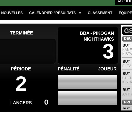
ACCUEIL
NOUVELLES
CALENDRIER / RÉSULTATS
CLASSEMENT
ÉQUIP
TERMINÉE
BBA - PIKOGAN
NIGHTHAWKS
DEUX
3
BUT
KANE
KISTA
BUT
ELEA
PÉRIODE
PÉNALITÉ
JOUEUR
BUT
2
CHELS
KISTA
BUT
AMY K
0
LANCERS
PREM
BUT
DAPH
OTTE