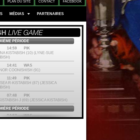
PLAN DU SITE
CONTACT
FACEBOOK
ES
MÉDIAS
PARTENAIRES
IÈME PÉRIODE
14:59
PIK
NA KISTABISH (10) (LYNE-SUE
BISH)
14:41
WAS
NOR COONISHISH (91)
11:49
PIK
EA R-KISTABISH (87) (JESSICA
BISH)
07:48
PIK
ISTABISH-J (69) (JESSICA KISTABISH)
IÈRE PÉRIODE
04:57
WAS
NE OTTEREYES (68) (PATRICIA
REYES)