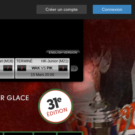
Créer un compte
Connexion
ENGLISH VERSION
et (M18)
TERMINÉ
HK-Junior (M21)
7
2
WAK
VS
PIK
3
15 Mars 20:00