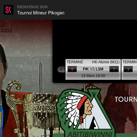
BIENVENUE SUR
Tournoi Mineur Pikogan
TERMINÉ
HK-Atome (M11)
TERMIN
0
PIK
VS
LSM
7
1
15 Mars 16:00