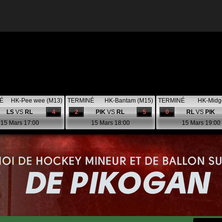
É
HK-Pee wee (M13)
TERMINÉ
HK-Bantam (M15)
TERMINÉ
HK-Midg
LS
VS
RL
4
2
PIK
VS
RL
5
0
RL
VS
PIK
15 Mars 17:00
15 Mars 18:00
15 Mars 19:00