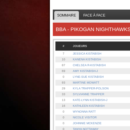
SOMMAIRE
FACE À FACE
BBA - PIKOGAN NIGHTHAWK
#
JOUEURS
7
JESSICA KISTABISH
10
KANENA KISTABISH
87
CHELSEA R-KISTABISH
69
AMY KISTABISH-J
0
LYNE-SUE KISTABISH
93
MARTINE MOWATT
29
KYLA TRAPPER-POLSON
33
SYLVIANNE TRAPPER
13
KATE-LYNN KISTABISH-J
16
KATHLEEN KISTABISH
0
WYNONNA RATT
0
NICOLE VISITOR
0
JOHNNIE MCKENZIE
0
TANYA NOTTAWAY