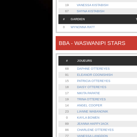
19
VANESSA KISTABISH
67
SHYNA KISTABISH
#
GARDIEN
0
WYNONNA RATT
BBA - WASWANIPI STARS
#
JOUEURS
68
DAPHNE OTTEREYES
91
ELEANOR COONISHISH
15
PATRICIA OTTEREYES
18
DAISY OTTEREYES
17
NIKITA PAPATIE
19
TRINA OTTEREYES
14
ANGEL COOPER
23
LIANNE WABANONIK
0
KAYLA BOWEN
89
JEANNA HAPPYJACK
86
CHARLENE OTTEREYES
77
VANESSA LANGDON