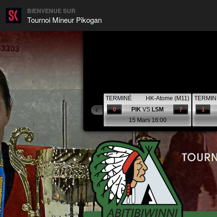
BIENVENUE SUR
Tournoi Mineur Pikogan
TERMINÉ
HK-Atome (M11)
TERMIN
0
PIK
VS
LSM
7
1
15 Mars 16:00