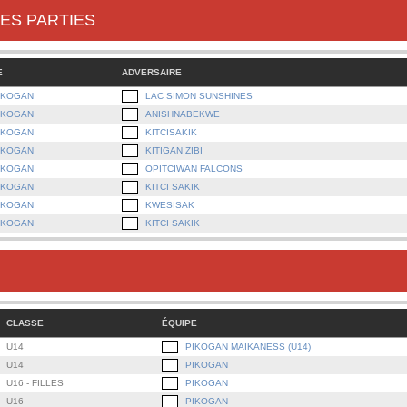
ES PARTIES
E
ADVERSAIRE
IKOGAN
LAC SIMON SUNSHINES
IKOGAN
ANISHNABEKWE
IKOGAN
KITCISAKIK
IKOGAN
KITIGAN ZIBI
IKOGAN
OPITCIWAN FALCONS
IKOGAN
KITCI SAKIK
IKOGAN
KWESISAK
IKOGAN
KITCI SAKIK
CLASSE
ÉQUIPE
U14
PIKOGAN MAIKANESS (U14)
U14
PIKOGAN
U16 - FILLES
PIKOGAN
U16
PIKOGAN