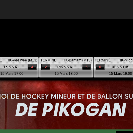
É
HK-Pee wee (M13)
TERMINÉ
HK-Bantam (M15)
TERMINÉ
HK-Midg
LS
VS
RL
4
2
PIK
VS
RL
5
0
RL
VS
PIK
15 Mars 17:00
15 Mars 18:00
15 Mars 19:00