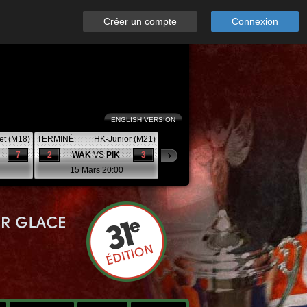
Créer un compte
Connexion
ENGLISH VERSION
et (M18)
TERMINÉ
HK-Junior (M21)
7
2
WAK
VS
PIK
3
15 Mars 20:00