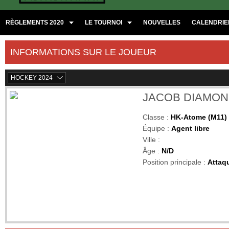
RÈGLEMENTS 2020
LE TOURNOI
NOUVELLES
CALENDRIER
INFORMATIONS SUR LE JOUEUR
HOCKEY 2024
JACOB DIAMO
Classe :
HK-Atome (M11)
Équipe :
Agent libre
Ville :
Âge :
N/D
Position principale :
Attaq