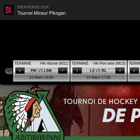
BIENVENUE SUR
Tournoi Mineur Pikogan
TERMINÉ
HK-Atome (M11)
TERMINÉ
HK-Pee wee (M13)
TERM
0
PIK
VS
LSM
7
1
LS
VS
RL
4
2
15 Mars 16:00
15 Mars 17:00