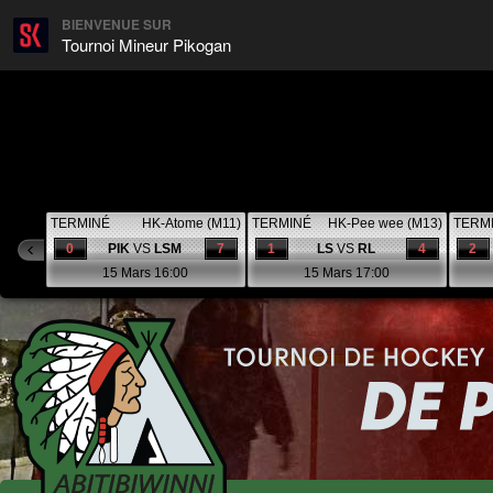
BIENVENUE SUR
Tournoi Mineur Pikogan
TERMINÉ
HK-Atome (M11)
TERMINÉ
HK-Pee wee (M13)
TERM
0
PIK
VS
LSM
7
1
LS
VS
RL
4
2
15 Mars 16:00
15 Mars 17:00