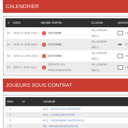
CALENDRIER
#
DATE
HEURE PARTIE
CLASSE
ADVER
HK-JUNIOR
20
VEN 15 AVR 2022
VICTOIRE
O
(M21)
HK-JUNIOR
L
44
VEN 15 AVR 2022
VICTOIRE
(M21)
HK-JUNIOR
69
SAM 16 AVR 2022
VICTOIRE
W
(M21)
DÉFAITE EN
HK-JUNIOR
93
DIM 17 AVR 2022
O
PROLONGATION
(M21)
JOUEURS SOUS CONTRAT
RNG
H
JOUEUR
1
#13 - WYNSTON ISERHOFF
2
#10 - LENIN DECONTIE
3
#21 - GERONIMO WHITEPACK
4
#8 - MAHIGAN DECONTIE