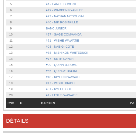
5
#4 - LANCE DUMONT
6
#19 - WADDEN RYAN LEE
7
#97 - NATHAN MCDOUGALL
8
#40 - NIK ROBITAILLE
9
BANC JUNIOR
10
#27 - SAGE COMMANDA
11
#71 - WISHE WAWATIE
12
#98 - NABIGI COTE
13
#88 - MISHIKON WHITEDUCK
14
#77 - SETH CAYER
15
#99 - QUINN JEROME
16
#66 - QUINCY RACINE
17
#18 - KIYEDIN WAWATIE
18
#17 - WISHE DIABO
19
#31 - RYLEE COTE
20
#1 - LEXUS WAWATIE
PJ
RNG
H
GARDIEN
DÉTAILS