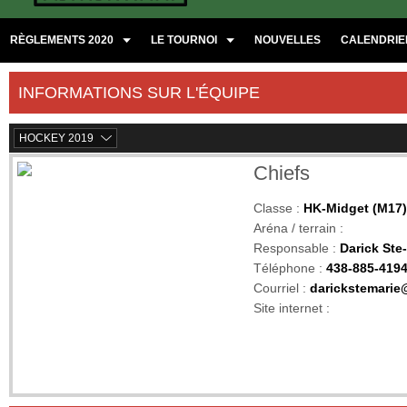
RÈGLEMENTS 2020
LE TOURNOI
NOUVELLES
CALENDRIER
INFORMATIONS SUR L'ÉQUIPE
HOCKEY 2019
Chiefs
Classe :
HK-Midget (M17)
Aréna / terrain :
Responsable :
Darick Ste
Téléphone :
438-885-419
Courriel :
darickstemari
Site internet :