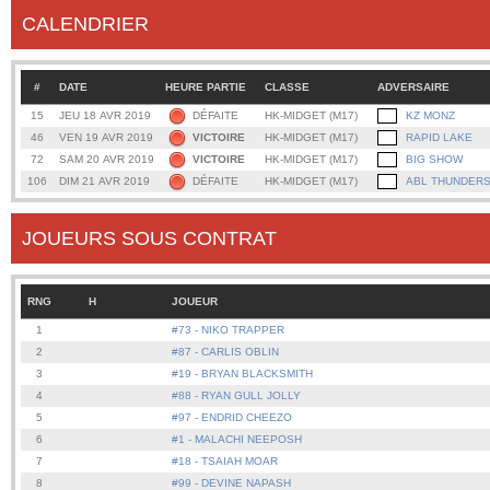
CALENDRIER
#
DATE
HEURE PARTIE
CLASSE
ADVERSAIRE
15
JEU 18 AVR 2019
DÉFAITE
HK-MIDGET (M17)
KZ MONZ
46
VEN 19 AVR 2019
VICTOIRE
HK-MIDGET (M17)
RAPID LAKE
72
SAM 20 AVR 2019
VICTOIRE
HK-MIDGET (M17)
BIG SHOW
106
DIM 21 AVR 2019
DÉFAITE
HK-MIDGET (M17)
ABL THUNDER
JOUEURS SOUS CONTRAT
RNG
H
JOUEUR
1
#73 - NIKO TRAPPER
2
#87 - CARLIS OBLIN
3
#19 - BRYAN BLACKSMITH
4
#88 - RYAN GULL JOLLY
5
#97 - ENDRID CHEEZO
6
#1 - MALACHI NEEPOSH
7
#18 - TSAIAH MOAR
8
#99 - DEVINE NAPASH