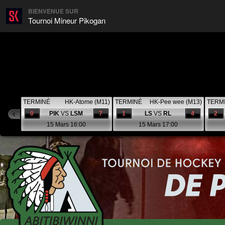
BIENVENUE SUR
Tournoi Mineur Pikogan
TERMINÉ
HK-Atome (M11)
TERMINÉ
HK-Pee wee (M13)
TERM
0
PIK
VS
LSM
7
1
LS
VS
RL
4
2
15 Mars 16:00
15 Mars 17:00