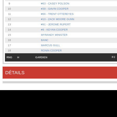
9
#63 - CASEY POLSON
10
#39 - GAVIN COOPER
11
#66 - TRENT OTTEREYES
12
#10 - ZACK MOORE GUNN
13
#91 - JEROME RUPERT
14
#9 - KEYAN COOPER
15
MYRANDY MINISTER
16
BANC
17
MARCUS GULL
18
RONIN COOPER
PJ
RNG
H
GARDIEN
DÉTAILS