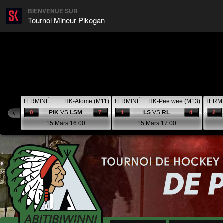
BIENVENUE SUR
Tournoi Mineur Pikogan
TERMINÉ
HK-Atome (M11)
TERMINÉ
HK-Pee wee (M13)
TERM
0
PIK
VS
LSM
7
1
LS
VS
RL
4
2
15 Mars 16:00
15 Mars 17:00