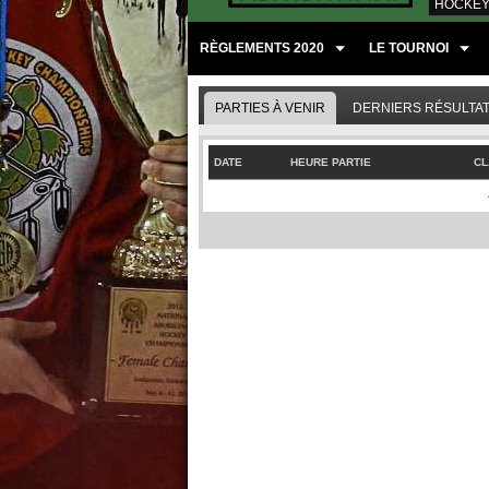
HOCKEY
RÈGLEMENTS 2020
LE TOURNOI
PARTIES À VENIR
DERNIERS RÉSULTA
DATE
HEURE PARTIE
CL