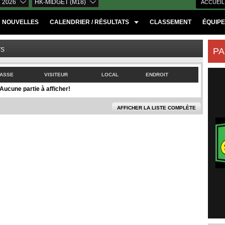
 2026
HK-MIDGET (M18)
ACCUEIL
NOUVELLES
CALENDRIER / RÉSULTATS
CLASSEMENT
ÉQUIP
TS
PA
ASSE
VISITEUR
LOCAL
ENDROIT
Aucune partie à afficher!
AFFICHER LA LISTE COMPLÈTE