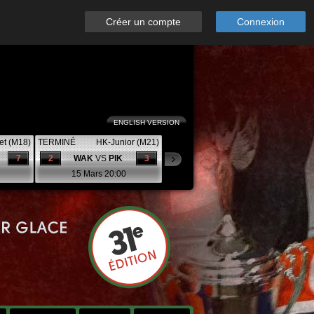
Créer un compte
Connexion
ENGLISH VERSION
et (M18)
TERMINÉ
HK-Junior (M21)
7
2
WAK
VS
PIK
3
15 Mars 20:00