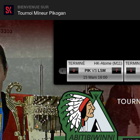
BIENVENUE SUR
Tournoi Mineur Pikogan
TERMINÉ
HK-Atome (M11)
TERMIN
0
PIK
VS
LSM
7
1
15 Mars 16:00