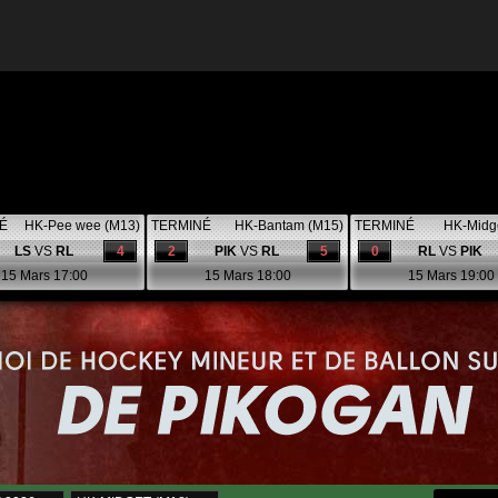
É
HK-Pee wee (M13)
TERMINÉ
HK-Bantam (M15)
TERMINÉ
HK-Midg
LS
VS
RL
4
2
PIK
VS
RL
5
0
RL
VS
PIK
15 Mars 17:00
15 Mars 18:00
15 Mars 19:00