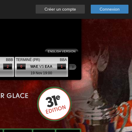
Créer un compte
Connexion
ENGLISH VERSION
BBB
TERMINÉ (PR)
BBA
2
0
WAE
VS
EAA
1
19 Nov 19:00