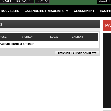
 ADULTE - BB 2023
BBM
ACCUEIL
NOUVELLES
CALENDRIER / RÉSULTATS
CLASSEMENT
ÉQUIP
TS
PA
ASSE
VISITEUR
LOCAL
ENDROIT
Aucune partie à afficher!
AFFICHER LA LISTE COMPLÈTE