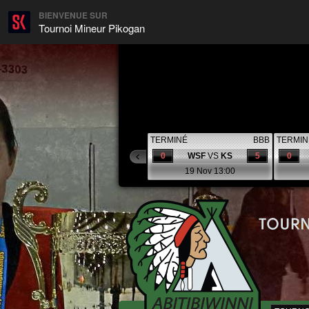
BIENVENUE SUR
Tournoi Mineur Pikogan
TERMINÉ
BBB
TERMIN
0
WSF
VS
KS
5
0
19 Nov 13:00