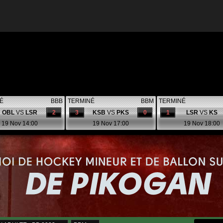
É
BBB
TERMINÉ
BBM
TERMINÉ
OBL
VS
LSR
2
3
KSB
VS
PKS
0
1
LSR
VS
KS
19 Nov 14:00
19 Nov 17:00
19 Nov 18:00