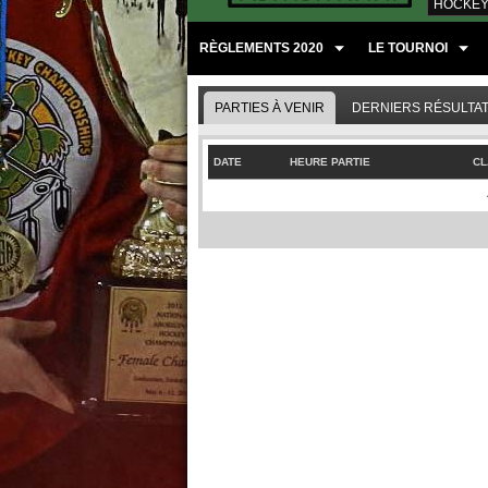
HOCKEY
RÈGLEMENTS 2020
LE TOURNOI
PARTIES À VENIR
DERNIERS RÉSULTA
DATE
HEURE PARTIE
CL