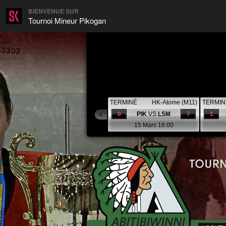
BIENVENUE SUR
Tournoi Mineur Pikogan
TERMINÉ
HK-Atome (M11)
TERMIN
0
PIK
VS
LSM
7
1
15 Mars 16:00