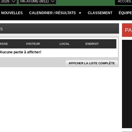
 2026
HK-ATOME (M11)
ACCUEIL
NOUVELLES
CALENDRIER / RÉSULTATS
CLASSEMENT
ÉQUIP
TS
PA
ASSE
VISITEUR
LOCAL
ENDROIT
Aucune partie à afficher!
AFFICHER LA LISTE COMPLÈTE