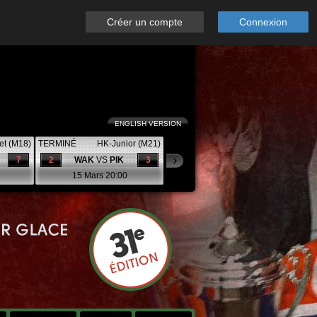
Créer un compte
Connexion
ENGLISH VERSION
et (M18)
TERMINÉ
HK-Junior (M21)
7
2
WAK
VS
PIK
3
15 Mars 20:00