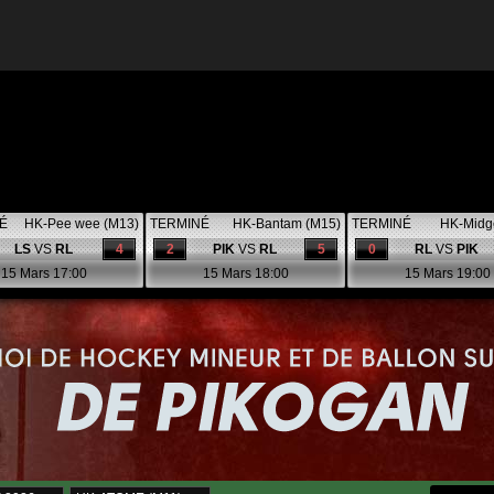
É
HK-Pee wee (M13)
TERMINÉ
HK-Bantam (M15)
TERMINÉ
HK-Midg
LS
VS
RL
4
2
PIK
VS
RL
5
0
RL
VS
PIK
15 Mars 17:00
15 Mars 18:00
15 Mars 19:00