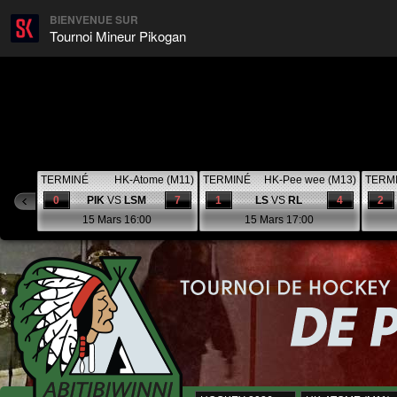
BIENVENUE SUR
Tournoi Mineur Pikogan
TERMINÉ
HK-Atome (M11)
TERMINÉ
HK-Pee wee (M13)
TERM
0
PIK
VS
LSM
7
1
LS
VS
RL
4
2
15 Mars 16:00
15 Mars 17:00