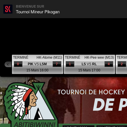
BIENVENUE SUR
Tournoi Mineur Pikogan
TERMINÉ
HK-Atome (M11)
TERMINÉ
HK-Pee wee (M13)
TERM
0
PIK
VS
LSM
7
1
LS
VS
RL
4
2
15 Mars 16:00
15 Mars 17:00